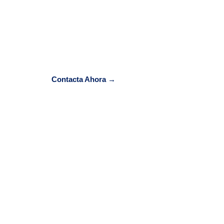
Tras haber ayudado a más de 200 startups a co
pública, contamos con una fuerte especializac
CDTI. Trabajamos 100% a success fee.
Contacta Ahora →