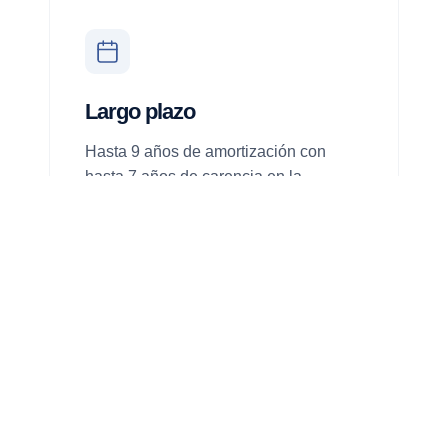
Largo plazo
Hasta 9 años de amortización con
hasta 7 años de carencia en la
devolución del principal.
No computa en CIRBE