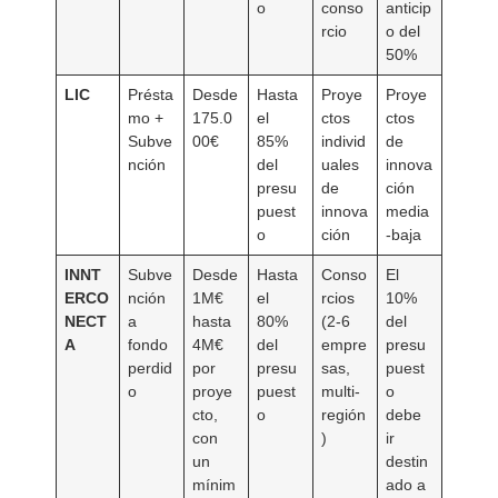
o
conso
anticip
rcio
o del
50%
LIC
Présta
Desde
Hasta
Proye
Proye
mo +
175.0
el
ctos
ctos
Subve
00€
85%
individ
de
nción
del
uales
innova
presu
de
ción
puest
innova
media
o
ción
-baja
INNT
Subve
Desde
Hasta
Conso
El
ERCO
nción
1M€
el
rcios
10%
NECT
a
hasta
80%
(2-6
del
A
fondo
4M€
del
empre
presu
perdid
por
presu
sas,
puest
o
proye
puest
multi-
o
cto,
o
región
debe
con
)
ir
un
destin
mínim
ado a