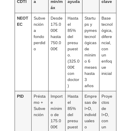
CDTI
a
mín/m
ayuda
clave
áx
NEOT
Subve
Desde
Hasta
Startu
Base
EC
nción
175.0
el
ps y
tecnol
a
00€
85%
pymes
ógica,
fondo
hasta
del
tecnol
difere
perdid
750.0
presu
ógicas
ncial,
o
00€
puest
de
con
o.
mínim
un
(325.0
o 6
enfoq
00€
meses
ue
con
hasta
inicial
doctor
3
)
años
PID
Présta
Import
Hasta
Empre
Proye
mo +
e
el
sas de
ctos
Subve
mínim
85%
I+D,
de
nción
o de
del
individ
I+D,
175.0
presu
uales
con
00€
puest
o
un