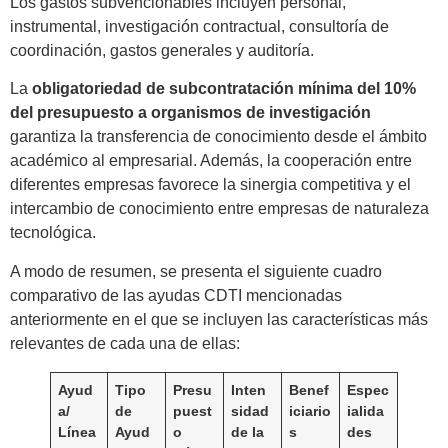
Los gastos subvencionables incluyen personal,
instrumental, investigación contractual, consultoría de
coordinación, gastos generales y auditoría.
La
obligatoriedad de subcontratación mínima del 10%
del presupuesto a organismos de investigación
garantiza la transferencia de conocimiento desde el ámbito
académico al empresarial. Además, la cooperación entre
diferentes empresas favorece la sinergia competitiva y el
intercambio de conocimiento entre empresas de naturaleza
tecnológica.
A modo de resumen, se presenta el siguiente cuadro
comparativo de las ayudas CDTI mencionadas
anteriormente en el que se incluyen las características más
relevantes de cada una de ellas:
Ayud
Tipo
Presu
Inten
Benef
Espec
a/
de
puest
sidad
iciario
ialida
Línea
Ayud
o
de la
s
des