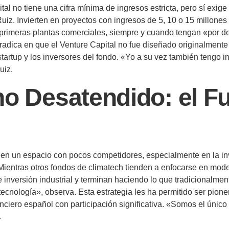
tal no tiene una cifra mínima de ingresos estricta, pero sí exig
iz. Invierten en proyectos con ingresos de 5, 10 o 15 millones
 primeras plantas comerciales, siempre y cuando tengan «por det
d radica en que el Venture Capital no fue diseñado originalmen
startup y los inversores del fondo. «Yo a su vez también tengo i
uiz.
o Desatendido: el Fu
en un espacio con pocos competidores, especialmente en la inv
entras otros fondos de climatech tienden a enfocarse en mode
 inversión industrial y terminan haciendo lo que tradicionalme
cnología», observa. Esta estrategia les ha permitido ser pion
nciero español con participación significativa. «Somos el único
.